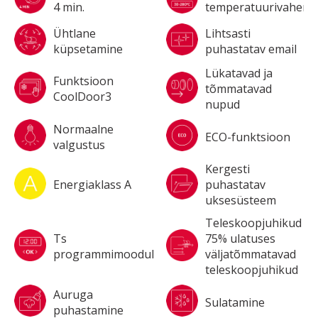
4 min.
temperatuurivahemi
Ühtlane
Lihtsasti
küpsetamine
puhastatav email
Lükatavad ja
Funktsioon
tõmmatavad
CoolDoor3
nupud
Normaalne
ECO-funktsioon
valgustus
Kergesti
Energiaklass A
puhastatav
uksesüsteem
Teleskoopjuhikud
Ts
75% ulatuses
programmimoodul
väljatõmmatavad
teleskoopjuhikud
Auruga
Sulatamine
puhastamine