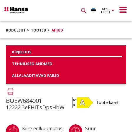
KEEL
EESTI
KODULEHT
TOOTED
AHJUD
KIRJELDUS
TEHNILISED ANDMED
ALLALAADITAVAD FAILID
BOEW684001
Toote kaart
12222.3eEHiTsDpsHbW
Kiire eelkuumutus
Suur