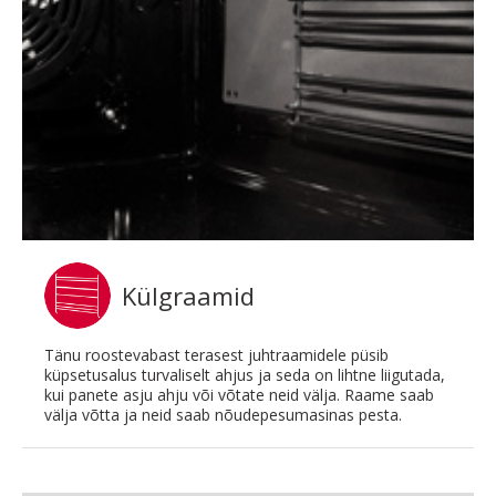
Külgraamid
Tänu roostevabast terasest juhtraamidele püsib
küpsetusalus turvaliselt ahjus ja seda on lihtne liigutada,
kui panete asju ahju või võtate neid välja. Raame saab
välja võtta ja neid saab nõudepesumasinas pesta.