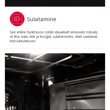
Sulatamine
See eriline funktsioon sobib ideaalselt erinevate toitude,
nt liha, kala, leib ja koogid, sulatamiseks. Alati saadaval,
teie käeulatuses.