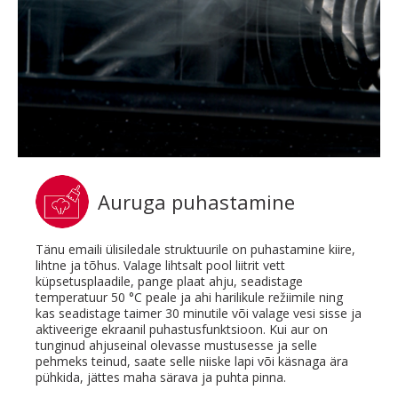
Auruga puhastamine
Tänu emaili ülisiledale struktuurile on puhastamine kiire,
lihtne ja tõhus. Valage lihtsalt pool liitrit vett
küpsetusplaadile, pange plaat ahju, seadistage
temperatuur 50 °C peale ja ahi harilikule režiimile ning
kas seadistage taimer 30 minutile või valage vesi sisse ja
aktiveerige ekraanil puhastusfunktsioon. Kui aur on
tunginud ahjuseinal olevasse mustusesse ja selle
pehmeks teinud, saate selle niiske lapi või käsnaga ära
pühkida, jättes maha särava ja puhta pinna.