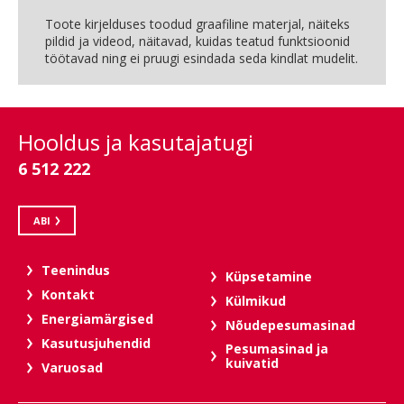
Toote kirjelduses toodud graafiline materjal, näiteks
pildid ja videod, näitavad, kuidas teatud funktsioonid
töötavad ning ei pruugi esindada seda kindlat mudelit.
Hooldus ja kasutajatugi
6 512 222
ABI
Teenindus
Küpsetamine
Kontakt
Külmikud
Energiamärgised
Nõudepesumasinad
Kasutusjuhendid
Pesumasinad ja
kuivatid
Varuosad