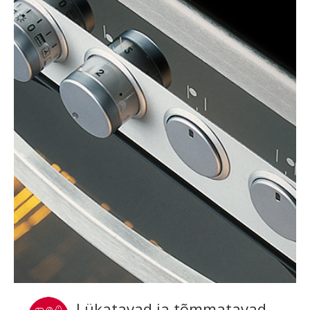
Lükatavad ja tõmmatavad