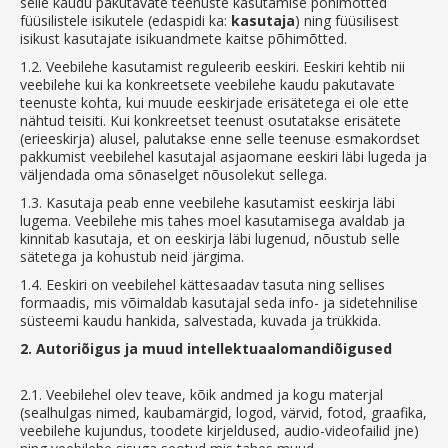
selle kaudu pakutavate teenuste kasutamise põhimõtted
füüsilistele isikutele (edaspidi ka:
kasutaja
) ning füüsilisest
isikust kasutajate isikuandmete kaitse põhimõtted.
1.2.
Veebilehe kasutamist reguleerib eeskiri. Eeskiri kehtib nii
veebilehe kui ka konkreetsete veebilehe kaudu pakutavate
teenuste kohta, kui muude eeskirjade erisätetega ei ole ette
nähtud teisiti. Kui konkreetset teenust osutatakse erisätete
(erieeskirja) alusel, palutakse enne selle teenuse esmakordset
pakkumist veebilehel kasutajal asjaomane eeskiri läbi lugeda ja
väljendada oma sõnaselget nõusolekut sellega.
1.3.
Kasutaja peab enne veebilehe kasutamist eeskirja läbi
lugema. Veebilehe mis tahes moel kasutamisega avaldab ja
kinnitab kasutaja, et on eeskirja läbi lugenud, nõustub selle
sätetega ja kohustub neid järgima.
1.4.
Eeskiri on veebilehel kättesaadav tasuta ning sellises
formaadis, mis võimaldab kasutajal seda info- ja sidetehnilise
süsteemi kaudu hankida, salvestada, kuvada ja trükkida.
2.
Autoriõigus ja muud intellektuaalomandiõigused
2.1.
Veebilehel olev teave, kõik andmed ja kogu materjal
(sealhulgas nimed, kaubamärgid, logod, värvid, fotod, graafika,
veebilehe kujundus, toodete kirjeldused, audio-videofailid jne)