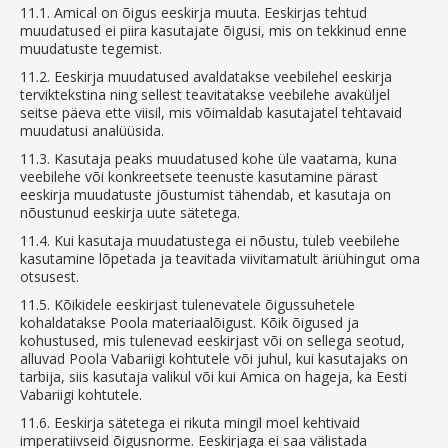
11.1.
Amical on õigus eeskirja muuta. Eeskirjas tehtud
muudatused ei piira kasutajate õigusi, mis on tekkinud enne
muudatuste tegemist.
11.2.
Eeskirja muudatused avaldatakse veebilehel eeskirja
terviktekstina ning sellest teavitatakse veebilehe avaküljel
seitse päeva ette viisil, mis võimaldab kasutajatel tehtavaid
muudatusi analüüsida.
11.3.
Kasutaja peaks muudatused kohe üle vaatama, kuna
veebilehe või konkreetsete teenuste kasutamine pärast
eeskirja muudatuste jõustumist tähendab, et kasutaja on
nõustunud eeskirja uute sätetega.
11.4.
Kui kasutaja muudatustega ei nõustu, tuleb veebilehe
kasutamine lõpetada ja teavitada viivitamatult äriühingut oma
otsusest.
11.5.
Kõikidele eeskirjast tulenevatele õigussuhetele
kohaldatakse Poola materiaalõigust. Kõik õigused ja
kohustused, mis tulenevad eeskirjast või on sellega seotud,
alluvad Poola Vabariigi kohtutele või juhul, kui kasutajaks on
tarbija, siis kasutaja valikul või kui Amica on hageja, ka Eesti
Vabariigi kohtutele.
11.6.
Eeskirja sätetega ei rikuta mingil moel kehtivaid
imperatiivseid õigusnorme. Eeskirjaga ei saa välistada