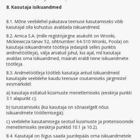
8.
Kasutaja isikuandmed
8.1.
Mõne veebilehel pakutava teenuse kasutamiseks võib
kasutajal olla kohustus avaldada isikuandmeid.
8.2.
Amica S.A. (mille registrijärgne asukoht on Wronki,
Mickiewicza tänav 52, sihtnumber: 64-510 Wronki, Poola) on
kasutaja isikuandmete töötleja (edaspidi selles punktis
andmetöötleja), välja arvatud juhul, kui ajal, mil kasutaja
avaldas oma isikuandmed, määrati eraldi teine isikuandmete
töötleja.
8.3.
Andmetöötleja töötleb kasutaja antud isikuandmeid
kasutajale veebilehe kaudu teenuse osutamiseks järgmistel
eesmärkidel:
a)
kasutaja esitatud küsimuste menetlemiseks (eeskirja punkti
3.1 alapunkt c);
b)
turustamiseks (kui kasutaja on sõnaselgelt nõus
isikuandmete töötlemisega);
c)
veebilehe kasutamisega seotud küsimuste ja pretensioonide
menetlemiseks (eeskirja punktid 10.1 ja 10.2).
8.4.
Kasutajal on õigus saada juurdepääs oma isikuandmetele