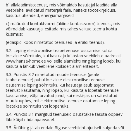
b)
allalaadimisteenust, mis võimaldab kasutajal laadida alla
veebilehel avaldatud materjali faile, näiteks tootekirjeldusi,
kasutusjuhendeid, energiamärgiseid;
c)
määratud kontaktvormi (üldine kontaktvorm) teenust, mis
võimaldab kasutajal esitada mis tahes valitud teema kohta
küsimusi;
(edaspidi koos nimetatud teenused ja eraldi teenus).
3.2.
Leping elektroonilise teabeteenuse osutamise kohta
loetakse sõlmituks, kui kasutaja külastab veebilehte aadressil
www.hansa-home.ee või selle alamlehti ning leping lõpeb, kui
kasutaja lahkub veebilehe kõikidelt alamlehtedelt.
3.3.
Punktis 3.2 nimetatud muude teenuste (peale
teabeteenuse) puhul loetakse elektroonilise teenuse
osutamise leping sõlmituks, kui kasutaja asub asjaomast
teenust kasutama, ning lõpeb, kui kasutaja lõpetab teenuse
kasutamise, välja arvatud juhul, kui eeskirjas on sätestatud
muu kuupäev, mil elektroonilise teenuse osutamise leping
loetakse sõlmituks või lõppenuks.
3.4.
Punktis 3.1 märgitud teenuseid osutatakse tasuta ööpäev
läbi kõigil nädalapäevadel.
3.5.
Äriühing jätab endale õiguse veebileht ajutiselt sulgeda või