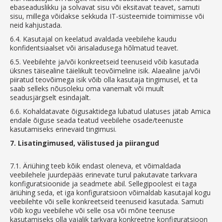
ebaseaduslikku ja solvavat sisu või eksitavat teavet, samuti
sisu, millega võidakse sekkuda IT-süsteemide toimimisse või
neid kahjustada.
6.4.
Kasutajal on keelatud avaldada veebilehe kaudu
konfidentsiaalset või ärisaladusega hõlmatud teavet.
6.5.
Veebilehte ja/või konkreetseid teenuseid võib kasutada
üksnes täisealine täielikult teovõimeline isik. Alaealine ja/või
piiratud teovõimega isik võib olla kasutaja tingimusel, et ta
saab selleks nõusoleku oma vanemalt või muult
seadusjärgselt esindajalt.
6.6.
Kohaldatavate õigusaktidega lubatud ulatuses jätab Amica
endale õiguse seada teatud veebilehe osade/teenuste
kasutamiseks erinevaid tingimusi.
7.
Lisatingimused, välistused ja piirangud
7.1.
Äriühing teeb kõik endast oleneva, et võimaldada
veebilehele juurdepääs erinevate turul pakutavate tarkvara
konfiguratsioonide ja seadmete abil. Sellegipoolest ei taga
äriühing seda, et iga konfiguratsioon võimaldab kasutajal kogu
veebilehte või selle konkreetseid teenuseid kasutada. Samuti
võib kogu veebilehe või selle osa või mõne teenuse
kasutamiseks olla vajalik tarkvara konkreetne konfiguratsioon