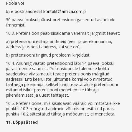
Poola või
b)
e-posti aadressil
kontakt@amica.com.pl
30 päeva jooksul pärast pretensiooniga seotud asjaolude
ilmnemist.
10.3.
Pretensioon peab sisaldama vähemalt järgmist teavet:
a)
pretensiooni esitaja andmeid (ees- ja perekonnanimi,
aadress ja e-posti aadress, kui see on),
b)
pretensiooni tinginud probleemi kirjeldust.
10.4.
Äriühing vaatab pretensioonid läbi 14 päeva jooksul
pärast nende saamist. Pretensioonide tulemuse kohta
saadetakse viivitamatult teade pretensioonis märgitud
aadressil. Eriti keeruliste juhtumite korral võib nimetatud
tähtaega pikendada; sellisel juhul teavitatakse pretensiooni
esitanud isikut pretensiooni menetlemise tähtaja
pikendamisest ja uuest tähtajast.
10.5.
Pretensioone, mis sisaldavad vääraid või mittetäielikke
punktis 10.3 märgitud andmeid või mis on esitatud pärast
punktis 10.2 sätestatud tähtaja möödumist, ei menetleta.
11.
Lõppsätted