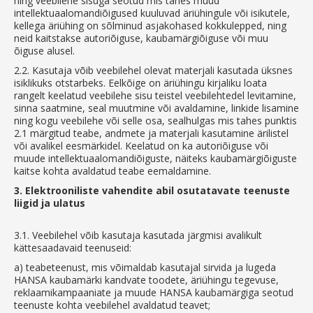
ning veebilehe sisuga seotud mis tahes muud
intellektuaalomandiõigused kuuluvad äriühingule või isikutele,
kellega äriühing on sõlminud asjakohased kokkulepped, ning
neid kaitstakse autoriõiguse, kaubamärgiõiguse või muu
õiguse alusel.
2.2.
Kasutaja võib veebilehel olevat materjali kasutada üksnes
isiklikuks otstarbeks. Eelkõige on äriühingu kirjaliku loata
rangelt keelatud veebilehe sisu teistel veebilehtedel levitamine,
sinna saatmine, seal muutmine või avaldamine, linkide lisamine
ning kogu veebilehe või selle osa, sealhulgas mis tahes punktis
2.1 märgitud teabe, andmete ja materjali kasutamine ärilistel
või avalikel eesmärkidel. Keelatud on ka autoriõiguse või
muude intellektuaalomandiõiguste, näiteks kaubamärgiõiguste
kaitse kohta avaldatud teabe eemaldamine.
3.
Elektrooniliste vahendite abil osutatavate teenuste
liigid ja ulatus
3.1.
Veebilehel võib kasutaja kasutada järgmisi avalikult
kättesaadavaid teenuseid:
a)
teabeteenust, mis võimaldab kasutajal sirvida ja lugeda
HANSA kaubamärki kandvate toodete, äriühingu tegevuse,
reklaamikampaaniate ja muude HANSA kaubamärgiga seotud
teenuste kohta veebilehel avaldatud teavet;