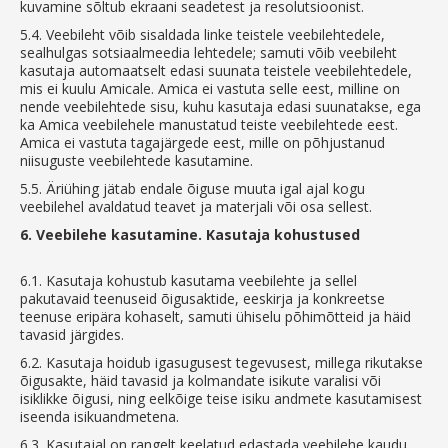
kuvamine sõltub ekraani seadetest ja resolutsioonist.
5.4.
Veebileht võib sisaldada linke teistele veebilehtedele,
sealhulgas sotsiaalmeedia lehtedele; samuti võib veebileht
kasutaja automaatselt edasi suunata teistele veebilehtedele,
mis ei kuulu Amicale. Amica ei vastuta selle eest, milline on
nende veebilehtede sisu, kuhu kasutaja edasi suunatakse, ega
ka Amica veebilehele manustatud teiste veebilehtede eest.
Amica ei vastuta tagajärgede eest, mille on põhjustanud
niisuguste veebilehtede kasutamine.
5.5.
Äriühing jätab endale õiguse muuta igal ajal kogu
veebilehel avaldatud teavet ja materjali või osa sellest.
6.
Veebilehe kasutamine. Kasutaja kohustused
6.1.
Kasutaja kohustub kasutama veebilehte ja sellel
pakutavaid teenuseid õigusaktide, eeskirja ja konkreetse
teenuse eripära kohaselt, samuti ühiselu põhimõtteid ja häid
tavasid järgides.
6.2.
Kasutaja hoidub igasugusest tegevusest, millega rikutakse
õigusakte, häid tavasid ja kolmandate isikute varalisi või
isiklikke õigusi, ning eelkõige teise isiku andmete kasutamisest
iseenda isikuandmetena.
6.3.
Kasutajal on rangelt keelatud edastada veebilehe kaudu