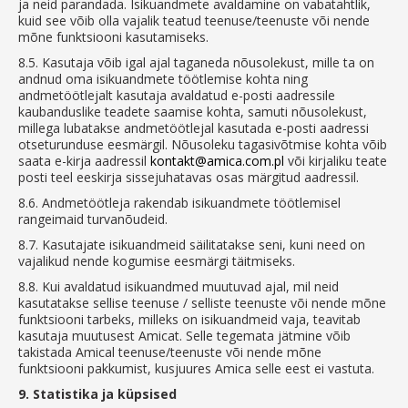
ja neid parandada. Isikuandmete avaldamine on vabatahtlik,
kuid see võib olla vajalik teatud teenuse/teenuste või nende
mõne funktsiooni kasutamiseks.
8.5.
Kasutaja võib igal ajal taganeda nõusolekust, mille ta on
andnud oma isikuandmete töötlemise kohta ning
andmetöötlejalt kasutaja avaldatud e-posti aadressile
kaubanduslike teadete saamise kohta, samuti nõusolekust,
millega lubatakse andmetöötlejal kasutada e-posti aadressi
otseturunduse eesmärgil. Nõusoleku tagasivõtmise kohta võib
saata e-kirja aadressil
kontakt@amica.com.pl
või kirjaliku teate
posti teel eeskirja sissejuhatavas osas märgitud aadressil.
8.6.
Andmetöötleja rakendab isikuandmete töötlemisel
rangeimaid turvanõudeid.
8.7.
Kasutajate isikuandmeid säilitatakse seni, kuni need on
vajalikud nende kogumise eesmärgi täitmiseks.
8.8.
Kui avaldatud isikuandmed muutuvad ajal, mil neid
kasutatakse sellise teenuse / selliste teenuste või nende mõne
funktsiooni tarbeks, milleks on isikuandmeid vaja, teavitab
kasutaja muutusest Amicat. Selle tegemata jätmine võib
takistada Amical teenuse/teenuste või nende mõne
funktsiooni pakkumist, kusjuures Amica selle eest ei vastuta.
9.
Statistika ja küpsised