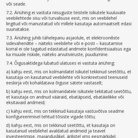
või seade.
7.2.
Äriühing ei vastuta niisuguste teistele isikutele kuuluvate
veebilehtede sisu või turvalisuse eest, mis on veebilehel
lingitud või manustatud või millele kasutaja automaatselt edasi
suunatakse.
7.3.
Äriühing juhib tähelepanu asjaolule, et elektrooniliste
sidevahendite – näiteks veebilehe või e-posti – kasutamise
korral ei ole tagatud edastatud andmete konfidentsiaalsus ega
ka muude riskide, näiteks arvutiviiruste, puudumine.
7.4.
Õigusaktidega lubatud ulatuses ei vastuta äriühing:
a)
kahju eest, mis on kolmandatel isikutel tekkinud seetõttu, et
kasutaja on kasutanud veebilehte või konkreetseid teenuseid
eeskirja või kohaldatava õiguse sätete vastaselt;
b)
kahju eest, mis on kolmandatele isikutele tekitatud seetõttu,
et kasutaja on andnud vääraid, ebatäpseid, ebatäielikke või
eksitavaid andmeid;
c)
kahju eest, mis on tekkinud kasutaja vastuvõtva seadme
konfigureerimisel tehtud tõsiste vigade tõttu;
d)
kahju eest, mis on tekkinud seetõttu, et kasutaja on
kasutanud veebilehel avaldatud andmeid ja teavet
investeerimise, majanduslikel, ärilistel vms eesmärkidel.