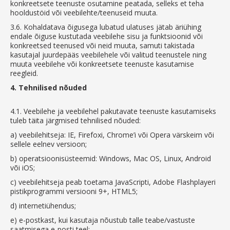
konkreetsete teenuste osutamine peatada, selleks et teha
hooldustöid või veebilehte/teenuseid muuta.
3.6.
Kohaldatava õigusega lubatud ulatuses jätab äriühing
endale õiguse kustutada veebilehe sisu ja funktsioonid või
konkreetsed teenused või neid muuta, samuti takistada
kasutajal juurdepääs veebilehele või valitud teenustele ning
muuta veebilehe või konkreetsete teenuste kasutamise
reegleid.
4.
Tehnilised nõuded
4.1.
Veebilehe ja veebilehel pakutavate teenuste kasutamiseks
tuleb täita järgmised tehnilised nõuded:
a)
veebilehitseja: IE, Firefoxi, Chrome’i või Opera värskeim või
sellele eelnev versioon;
b)
operatsioonisüsteemid: Windows, Mac OS, Linux, Android
või iOS;
c)
veebilehitseja peab toetama JavaScripti, Adobe Flashplayeri
pistikprogrammi versiooni 9+, HTML5;
d)
internetiühendus;
e)
e-postkast, kui kasutaja nõustub talle teabe/vastuste
saatmisega e-posti teel;