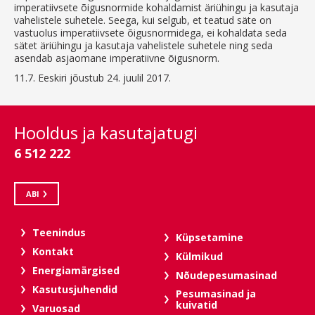
imperatiivsete õigusnormide kohaldamist äriühingu ja kasutaja
vahelistele suhetele. Seega, kui selgub, et teatud säte on
vastuolus imperatiivsete õigusnormidega, ei kohaldata seda
sätet äriühingu ja kasutaja vahelistele suhetele ning seda
asendab asjaomane imperatiivne õigusnorm.
11.7.
Eeskiri jõustub 24. juulil 2017.
Hooldus ja kasutajatugi
6 512 222
ABI
Teenindus
Küpsetamine
Kontakt
Külmikud
Energiamärgised
Nõudepesumasinad
Kasutusjuhendid
Pesumasinad ja
kuivatid
Varuosad