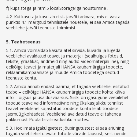
f)
küpsistega ja html5 localStorage’iga nõustumine .
4.2.
Kui kasutaja kasutab riist- ja/või tarkvara, mis ei vasta
punktis 4.1 märgitud tehnilistele nõuetele, ei saa Amica tagada
veebilehe ja/või teenuste toimimist.
5.
Teabeteenus
5.1.
Amica võimaldab kasutajatel sirvida, kuvada ja lugeda
veebilehel avaldatud teavet ja materjali (sealhulgas fotosid,
tekste, graafikat, andmeid ning audio-videomaterjali jne), ning
eelkõige teavet ja materjali HANSA kaubamärgiga toodete,
reklaamikampaaniate ja muude Amica toodetega seotud
teenuste kohta.
5.2.
Amica annab endast parima, et tagada veebilehel esitatud
teabe – eelkõige HANSA kaubamärgiga toodete kohta käiva
info – õigsus ja usaldusväärsus. Siiski on igasugune veebilehel
toodud teave vaid informatiivne ning üksikasjalikku tehnilist
teavet veebilehel kajastatud toodete kohta leiab toodete
jaemüügikohtadest. Veebilehel avaldatud teave ei tähenda
pakkumust Poola tsiviilseadustiku mõttes.
5.3.
Hoolimata igakülgsetest jõupingutustest ei saa äriühing
tagada veebilehel olevate fotode värvide täpsust, sest nende