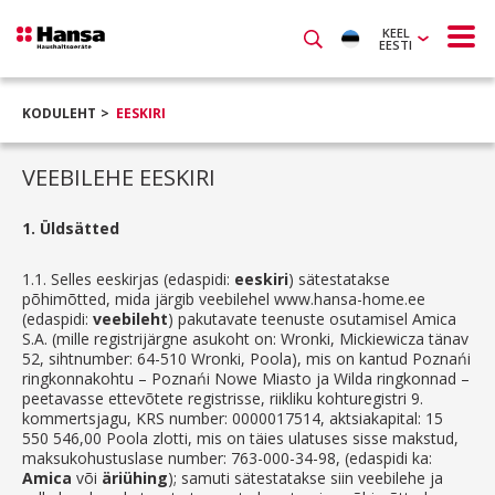
KEEL
EESTI
KODULEHT
EESKIRI
VEEBILEHE EESKIRI
1.
Üldsätted
1.1.
Selles eeskirjas (edaspidi:
eeskiri
) sätestatakse
põhimõtted, mida järgib veebilehel www.hansa-home.ee
(edaspidi:
veebileht
) pakutavate teenuste osutamisel Amica
S.A. (mille registrijärgne asukoht on: Wronki, Mickiewicza tänav
52, sihtnumber: 64-510 Wronki, Poola), mis on kantud Poznańi
ringkonnakohtu – Poznańi Nowe Miasto ja Wilda ringkonnad –
peetavasse ettevõtete registrisse, riikliku kohturegistri 9.
kommertsjagu, KRS number: 0000017514, aktsiakapital: 15
550 546,00 Poola zlotti, mis on täies ulatuses sisse makstud,
maksukohustuslase number: 763-000-34-98, (edaspidi ka:
Amica
või
äriühing
); samuti sätestatakse siin veebilehe ja