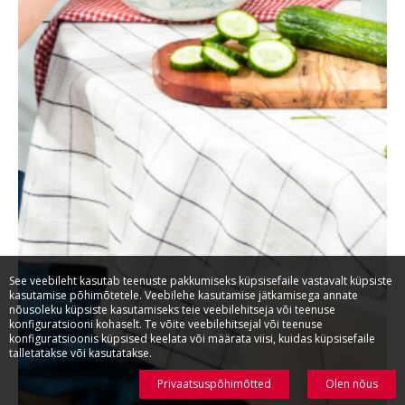
See veebileht kasutab teenuste pakkumiseks küpsisefaile vastavalt küpsiste
kasutamise põhimõtetele. Veebilehe kasutamise jätkamisega annate
nõusoleku küpsiste kasutamiseks teie veebilehitseja või teenuse
konfiguratsiooni kohaselt. Te võite veebilehitsejal või teenuse
konfiguratsioonis küpsised keelata või määrata viisi, kuidas küpsisefaile
talletatakse või kasutatakse.
Privaatsuspõhimõtted
Olen nõus