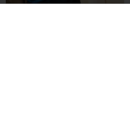
TUNNETA KÜPSETAMISE RÕÕMU
Hansa toiduvalmistusseadmetega küpsetate ka kõige
keerukamaid roogasid kiiresti, lihtsalt ja naudinguga.
Proovige juba täna, me oleme kindlad, et need hakkavad
teile meeldima.
AHJUD
GAASIPLIIDID
INDUKTSIOONPLIIDID
PLIIDID
ÕHUPUHASTID
MIKROLAINEAHJUD