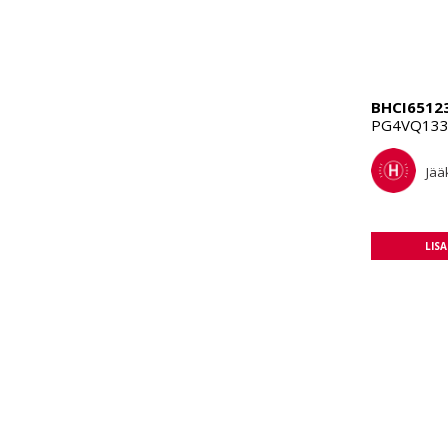
BHCI6512
PG4VQ133 
Jää
LIS