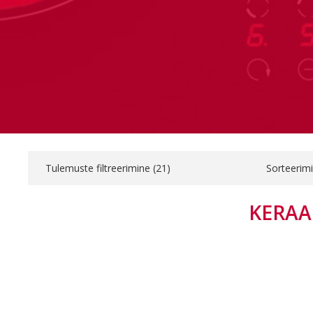
Tulemuste filtreerimine (
21
)
Sorteerim
KERAA