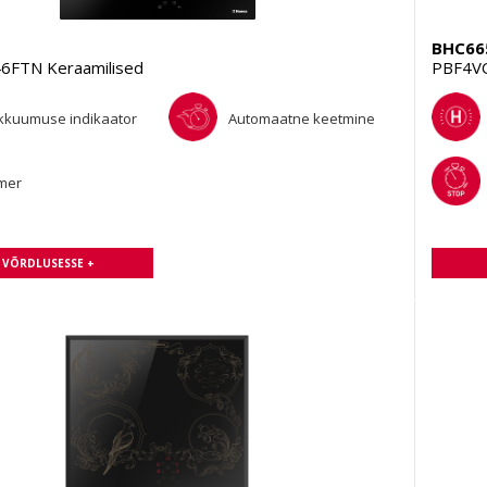
BHC66
FTN Keraamilised
PBF4VQ
kkuumuse indikaator
Automaatne keetmine
mer
A VÕRDLUSESSE +