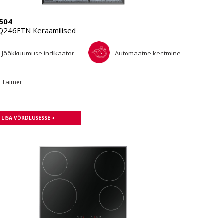
504
246FTN Keraamilised
Jääkkuumuse indikaator
Automaatne keetmine
Taimer
LISA VÕRDLUSESSE +