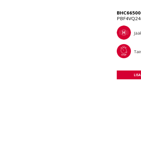
BHC66500
PBF4VQ246
Jää
Tai
LIS