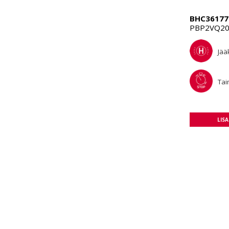
BHC36177
PBP2VQ203
Jää
Tai
LIS