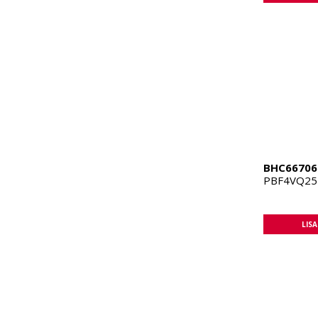
BHC66706
PBF4VQ255
LIS