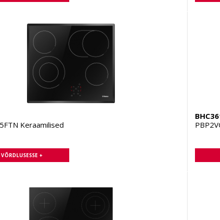
BHC36
FTN Keraamilised
PBP2VQ
A VÕRDLUSESSE +