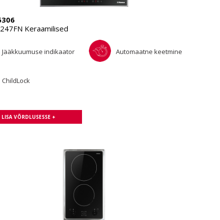
6306
47FN Keraamilised
Jääkkuumuse indikaator
Automaatne keetmine
ChildLock
LISA VÕRDLUSESSE +