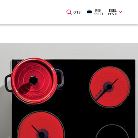
RIIK
KEEL
OTSI
EESTI
EESTI