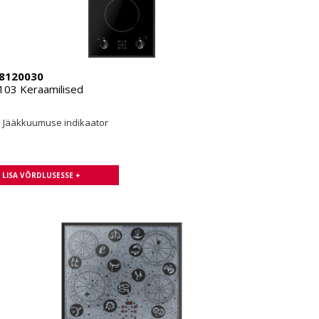
8120030
03 Keraamilised
Jääkkuumuse indikaator
LISA VÕRDLUSESSE +