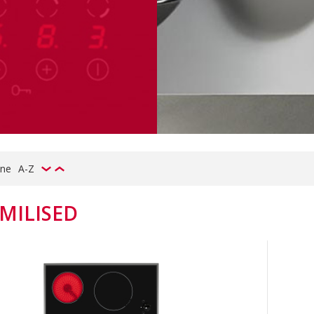
ine
A-Z
MILISED