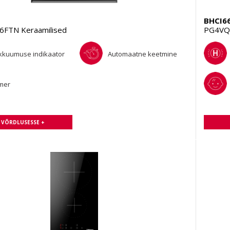
BHCI6
FTN Keraamilised
PG4VQ2
kkuumuse indikaator
Automaatne keetmine
mer
A VÕRDLUSESSE +