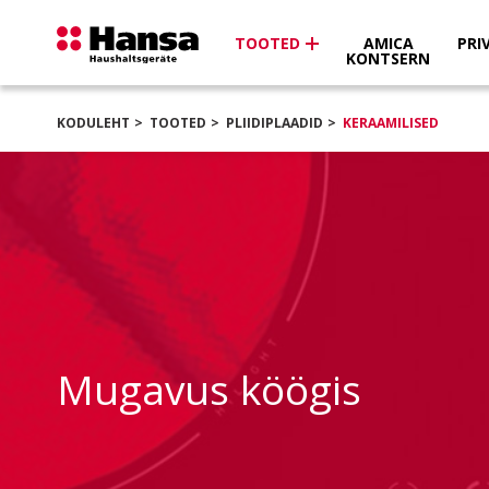
TOOTED
AMICA
PRI
KONTSERN
KODULEHT
TOOTED
PLIIDIPLAADID
KERAAMILISED
Mugavus köögis