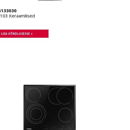
5133030
03 Keraamilised
LISA VÕRDLUSESSE +