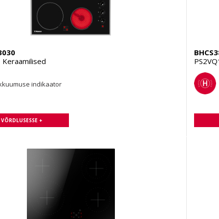
3030
BHCS3
Keraamilised
PS2VQ1
kkuumuse indikaator
A VÕRDLUSESSE +