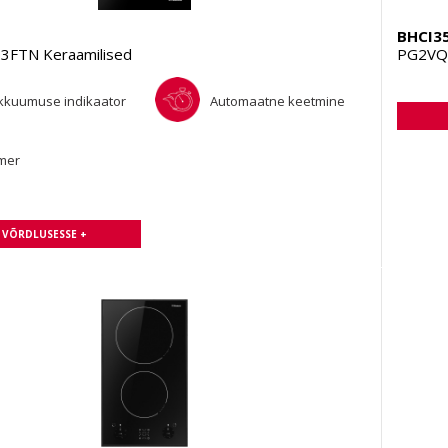
BHCI3
FTN Keraamilised
PG2VQ1
kkuumuse indikaator
Automaatne keetmine
mer
A VÕRDLUSESSE +