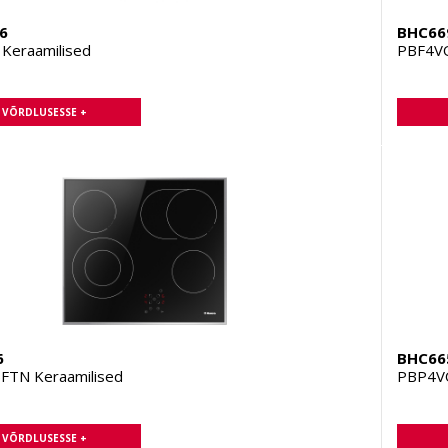
6
BHC66
Keraamilised
PBF4VQ
A VÕRDLUSESSE +
6
BHC66
TN Keraamilised
PBP4VQ
A VÕRDLUSESSE +