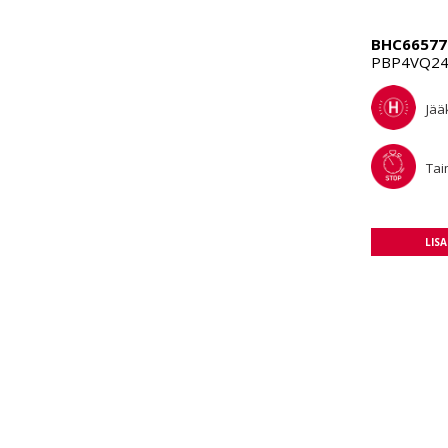
BHC66577
PBP4VQ246
Jää
Tai
LIS