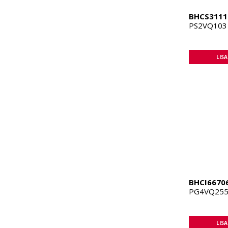
BHCS3111
PS2VQ103 
LIS
BHCI6670
PG4VQ255F
LIS